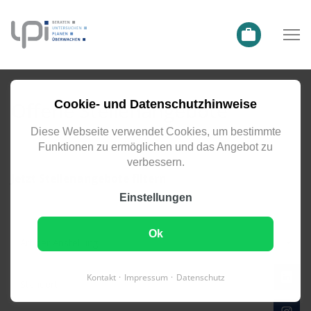
Offene Stellenangebote
Cookie- und Datenschutzhinweise
Teilzeit (0)
Diese Webseite verwendet Cookies, um bestimmte
Funktionen zu ermöglichen und das Angebot zu
verbessern.
Jetzt Stellenangebote filtern
Einstellungen
Ok
Art der Anstellung
keyboard_arrow_down
Kontakt
Impressum
Datenschutz
Standort
keyboard_arrow_down