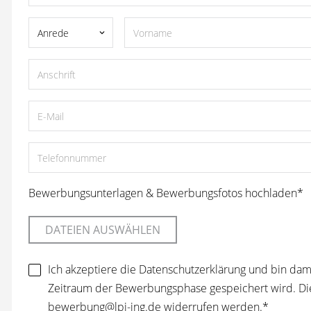
Anrede
keyboard_arrow_down
Pflichtfeld
Bewerbungsunterlagen & Bewerbungsfotos hochladen
*
DATEIEN AUSWÄHLEN
Ich akzeptiere die
Datenschutzerklärung
und bin dami
Zeitraum der Bewerbungsphase gespeichert wird. Dies
bewerbung@lpi-ing.de
widerrufen werden.*