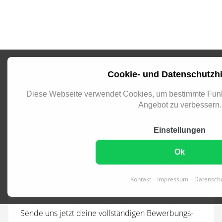
Cookie- und Datenschutzh
Diese Webseite verwendet Cookies, um bestimmte Funk
Jetzt als Jungingenieur:in O
Angebot zu verbessern.
Einstellungen
Ok
Jetzt als Jungingenieur:in Objektplanung
Bauwerksinstandsetzung (Vollzeit) (m/w/x)
Kontakt
Impressum
Datensch
bewerben
Sende uns jetzt deine vollständigen Bewerbungs­