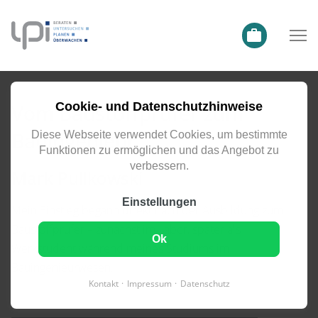
Vom Baustoffprüfer zum
Cookie- und Datenschutzhinweise
Bauingenieur
Diese Webseite verwendet Cookies, um bestimmte
Funktionen zu ermöglichen und das Angebot zu
verbessern.
Mark Pullkowski
Einstellungen
Mein Einstieg begann direkt nach der Ausbildung zum
Baustoffprüfer – zunächst im Labor, später als
Ok
Werkstudent während meines Studiums im
Bauingenieurwesen.
Kontakt
Impressum
Datenschutz